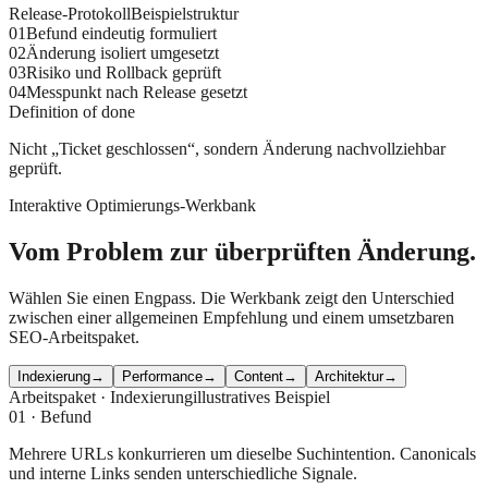
Release-Protokoll
Beispielstruktur
0
1
Befund eindeutig formuliert
0
2
Änderung isoliert umgesetzt
0
3
Risiko und Rollback geprüft
0
4
Messpunkt nach Release gesetzt
Definition of done
Nicht „Ticket geschlossen“, sondern Änderung nachvollziehbar
geprüft.
Interaktive Optimierungs-Werkbank
Vom Problem zur überprüften Änderung.
Wählen Sie einen Engpass. Die Werkbank zeigt den Unterschied
zwischen einer allgemeinen Empfehlung und einem umsetzbaren
SEO-Arbeitspaket.
Indexierung
→
Performance
→
Content
→
Architektur
→
Arbeitspaket ·
Indexierung
illustratives Beispiel
01 · Befund
Mehrere URLs konkurrieren um dieselbe Suchintention. Canonicals
und interne Links senden unterschiedliche Signale.