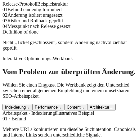
Release-Protokoll
Beispielstruktur
0
1
Befund eindeutig formuliert
0
2
Änderung isoliert umgesetzt
0
3
Risiko und Rollback geprüft
0
4
Messpunkt nach Release gesetzt
Definition of done
Nicht „Ticket geschlossen“, sondern Änderung nachvollziehbar
geprüft.
Interaktive Optimierungs-Werkbank
Vom Problem zur überprüften Änderung.
Wählen Sie einen Engpass. Die Werkbank zeigt den Unterschied
zwischen einer allgemeinen Empfehlung und einem umsetzbaren
SEO-Arbeitspaket.
Indexierung
→
Performance
→
Content
→
Architektur
→
Arbeitspaket ·
Indexierung
illustratives Beispiel
01 · Befund
Mehrere URLs konkurrieren um dieselbe Suchintention. Canonicals
und interne Links senden unterschiedliche Signale.